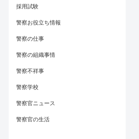
採用試験
警察お役立ち情報
警察の仕事
警察の組織事情
警察不祥事
警察学校
警察官ニュース
警察官の生活