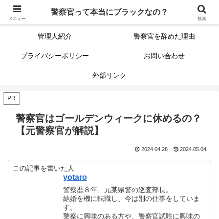
警察官って本当にブラックなの？
警察官って本当にブラックなの？
サイトマップ（記事一覧）
メニュー
検索
管理人紹介
警察官を辞めた理由
プライバシーポリシー
お問い合わせ
外部リンク
PR
警察官はゴールデンウィークに休めるの？
【元警察官が解説】
2024.04.28
2024.05.04
この記事を書いた人
yotaro
警察歴８年、元某県警の巡査部長。
結婚を機に転職し、今は別の仕事をしていま
す。
警察に興味のある方や、警察官試験に興味の