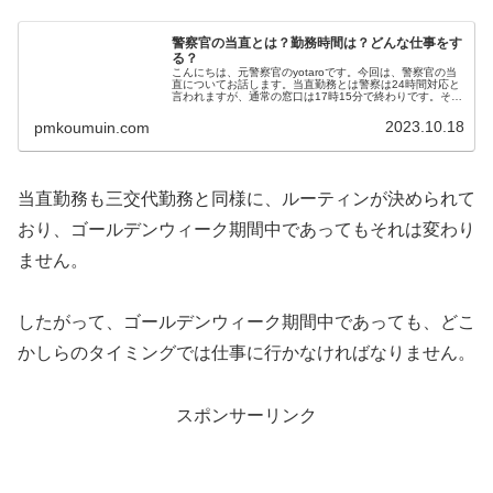
警察官の当直とは？勤務時間は？どんな仕事をす
る？
こんにちは、元警察官のyotaroです。今回は、警察官の当
直についてお話します。当直勤務とは警察は24時間対応と
言われますが、通常の窓口は17時15分で終わりです。それ
以降は、最低限の人員が「当直員」として警察署に泊まっ
ています。平日であれ...
2023.10.18
pmkoumuin.com
当直勤務も三交代勤務と同様に、ルーティンが決められて
おり、ゴールデンウィーク期間中であってもそれは変わり
ません。
したがって、ゴールデンウィーク期間中であっても、どこ
かしらのタイミングでは仕事に行かなければなりません。
スポンサーリンク