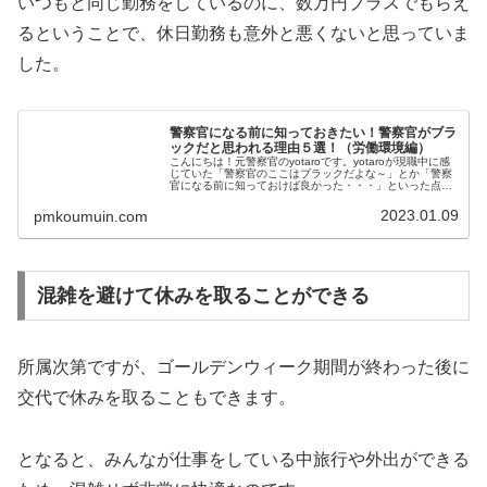
いつもと同じ勤務をしているのに、数万円プラスでもらえ
るということで、休日勤務も意外と悪くないと思っていま
した。
警察官になる前に知っておきたい！警察官がブラ
ックだと思われる理由５選！（労働環境編）
こんにちは！元警察官のyotaroです。yotaroが現職中に感
じていた「警察官のここはブラックだよな～」とか「警察
官になる前に知っておけば良かった・・・」といった点に
ついてお話しします。警察官になる前に、ああ、こんな労
働環境なんだな・・・...
2023.01.09
pmkoumuin.com
混雑を避けて休みを取ることができる
所属次第ですが、ゴールデンウィーク期間が終わった後に
交代で休みを取ることもできます。
となると、みんなが仕事をしている中旅行や外出ができる