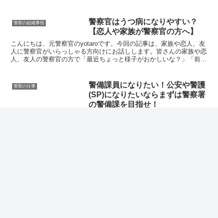
を踏まえてお伝えします。三交代勤務ってどんな勤務...
警察官はうつ病になりやすい？
警察の組織事情
【恋人や家族が警察官の方へ】
こんにちは、元警察官のyotaroです。今回の記事は、家族や恋人、友
人に警察官がいらっしゃる方向けにお話しします。皆さんの家族や恋
人、友人の警察官の方で「最近ちょっと様子がおかしいな？」「前よ
り笑顔を見る機会が減った」「警察官を辞めたいと仄...
警備課員になりたい！公安や警護
警察の仕事
(SP)になりたいならまずは警察署
の警備課を目指せ！
こんにちは、元警察官のyotaroです。 今回は、警備課員になるため
の方法についてお話します。警察の仕事の中で、・警衛警護 (SP)の
仕事をやりたい方・公安や外事の仕事に興味がある方 ・災害対策の
仕事に興味がある方以上のような仕事に興味があ...
警察にノルマは存在するのか? 努
警察の組織事情
力目標がノルマに変貌する理由
【元警察官が解説】
こんにちは、 元警察官のyotaroです。警察官の交通取り締まりや職
務質問について語られるとき、必ず話題にあがるのがこの「ノルマ」
に関する内容です。ネット上で検索してみても、「警察官にはノルマ
がある」と言う記事や、 「警察官にはノルマはない...