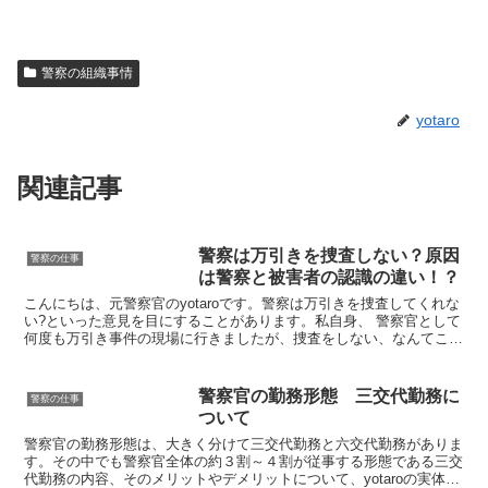
警察の組織事情
yotaro
関連記事
警察は万引きを捜査しない？原因
警察の仕事
は警察と被害者の認識の違い！？
こんにちは、元警察官のyotaroです。警察は万引きを捜査してくれな
い?といった意見を目にすることがあります。私自身、 警察官として
何度も万引き事件の現場に行きましたが、捜査をしない、なんてこと
は 一度もありません。警察は万引き事件を認知す...
警察官の勤務形態 三交代勤務に
警察の仕事
ついて
警察官の勤務形態は、大きく分けて三交代勤務と六交代勤務がありま
す。その中でも警察官全体の約３割～４割が従事する形態である三交
代勤務の内容、そのメリットやデメリットについて、yotaroの実体験