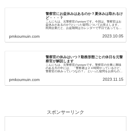
警察官にお盆休みはあるのか？夏休みは取れるけ
ど・・・？
こんにちは、元警察官のyotaroです。今回は、警察官はお
盆休みがあるのか?といった疑問についてお答えします。
民間企業だと、お盆期間はカレンダーで平日であっても、
休みだったりしますよね。警察官は一応公務員ですが、そ
の辺の運用はどうなっている...
2023.10.05
pmkoumuin.com
警察官の休みはいつ？勤務形態ごとの休日を元警
察官が解説します
こんにちは、元警察官のyotaroです。警察官の仕事に興味
のある方の中には、 「警察署は２４時間やっているけど、
警察官の休みっていつなの？」 といった疑問をお持ちの方
が居ると思います。警察官は勤務形態ごとに休みが異なる
警察官と一言で言って...
2023.11.15
pmkoumuin.com
スポンサーリンク