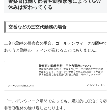
警察官は働く部署や勤務形態によってGW
休みは変わってくる
交番などの三交代勤務の場合
三交代勤務の警察官の場合、ゴールデンウィーク期間中で
あろうと勤務ルーティンが変わることはありません。
警察官の勤務形態 三交代勤務について
警察官の勤務形態は、大きく分けて三交代勤務と六交代勤
務があります。その中でも警察官全体の約３割～４割が従
事する形態である三交代勤務の内容、そのメリットやデメ
リットについて、yotaroの実体験を踏まえてお伝えしま
す。三交代勤務ってどんな勤務...
2022.12.13
pmkoumuin.com
ゴールデンウィーク期間であっても、規則的に①泊まり②
非番③週休の繰り返しとなります。