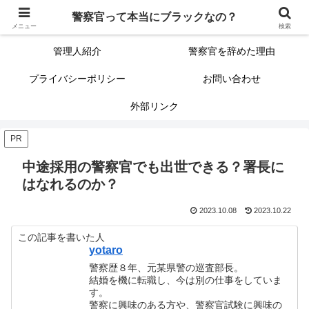
警察官って本当にブラックなの？
警察官って本当にブラックなの？
サイトマップ（記事一覧）
メニュー
検索
管理人紹介
警察官を辞めた理由
プライバシーポリシー
お問い合わせ
外部リンク
PR
中途採用の警察官でも出世できる？署長に
はなれるのか？
2023.10.08
2023.10.22
この記事を書いた人
yotaro
警察歴８年、元某県警の巡査部長。
結婚を機に転職し、今は別の仕事をしていま
す。
警察に興味のある方や、警察官試験に興味の