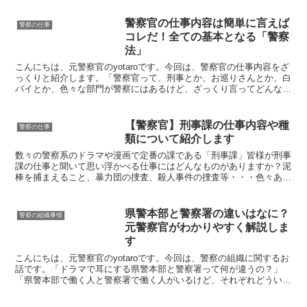
警察官の仕事内容は簡単に言えば
警察の仕事
コレだ！全ての基本となる「警察
法」
こんにちは、元警察官のyotaroです。今回は、警察官の仕事内容をざ
っくりと紹介します。「警察官って、刑事とか、お巡りさんとか、白
バイとか、色々な部門が警察にはあるけど、ざっくり言ってどんな仕
事をしてるの？」と疑問に思う方もいらっしゃると思...
【警察官】刑事課の仕事内容や種
警察の仕事
類について紹介します
数々の警察系のドラマや漫画で定番の課である「刑事課」皆様が刑事
課の仕事と聞いて思い浮かべる仕事にはどんなものがありますか？泥
棒を捕まえること、暴力団の捜査、殺人事件の捜査等・・・色々あり
そうですね。刑事課と一言で言っても、取り扱う事件は多種...
県警本部と警察署の違いはなに？
警察の組織事情
元警察官がわかりやすく解説しま
す
こんにちは、元警察官のyotaroです。今回は、警察の組織に関するお
話です。「ドラマで耳にする県警本部と警察署って何が違うの？」
「県警本部で働く人と警察署で働く人がいるけど、それぞれどういう
関係？」こういった警察組織に関する疑問について、組...