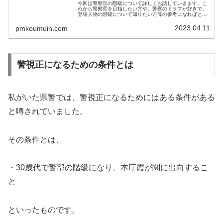
今回は警察官の階級について詳しくお話していきます。こ
れから警察官を目指したい方や、警察のドラマが好きで、
登場人物の階級について知りたい方等の参考になればと思
います。警察官の階級一覧 階級章や年齢の目安につい
ても解説警察官の階級、そして階級...
2023.04.11
pmkoumuin.com
警視正になるための条件とは
私がいた県警では、警視正になるためにはある条件がある
と噂されていました。
その条件とは、
・30歳代で警部の階級になり、本庁霞が関に出向するこ
と
といったものです。