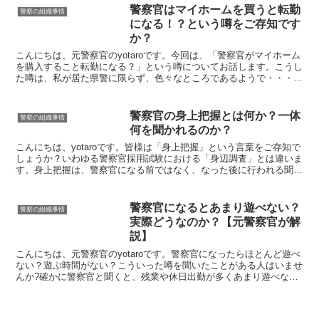
警察官はマイホームを買うと転勤
警察の組織事情
になる！？という噂をご存知です
か？
こんにちは、元警察官のyotaroです。今回は、「警察官がマイホーム
を購入すること転勤になる？」という噂についてお話します。こうし
た噂は、私が居た県警に限らず、色々なところであるようで・・・。
警察官への就職を希望する方で、将来マイホームを持...
警察官の身上把握とは何か？一体
警察の組織事情
何を聞かれるのか？
こんにちは、yotaroです。皆様は「身上把握」という言葉をご存知で
しょうか？いわゆる警察官採用試験における「身辺調査」とは違いま
す。身上把握は、警察官になる前ではなく、なった後に行われる聞き
取り調査です。yotaroも現職だった頃、上司か...
警察官になるとあまり遊べない？
警察の組織事情
実際どうなのか？【元警察官が解
説】
こんにちは、元警察官のyotaroです。警察官になったらほとんど遊べ
ない？遊ぶ時間がない？こういった噂を聞いたことがある人はいませ
んか?確かに警察官と聞くと、残業や休日出勤が多くあまり遊べない
と思っている方も居ると思います。実態はどうなのか...