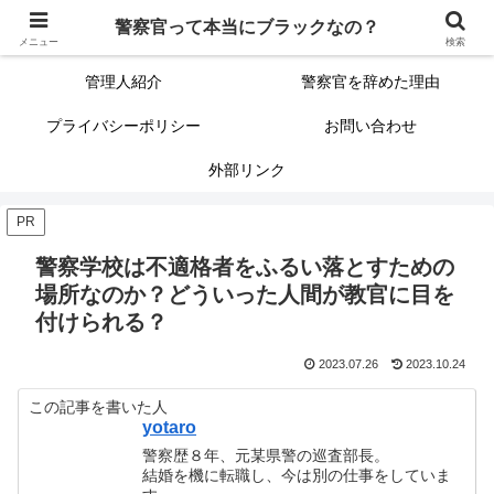
警察官って本当にブラックなの？
警察官って本当にブラックなの？
サイトマップ（記事一覧）
メニュー
検索
管理人紹介
警察官を辞めた理由
プライバシーポリシー
お問い合わせ
外部リンク
PR
警察学校は不適格者をふるい落とすための
場所なのか？どういった人間が教官に目を
付けられる？
2023.07.26
2023.10.24
この記事を書いた人
yotaro
警察歴８年、元某県警の巡査部長。
結婚を機に転職し、今は別の仕事をしていま