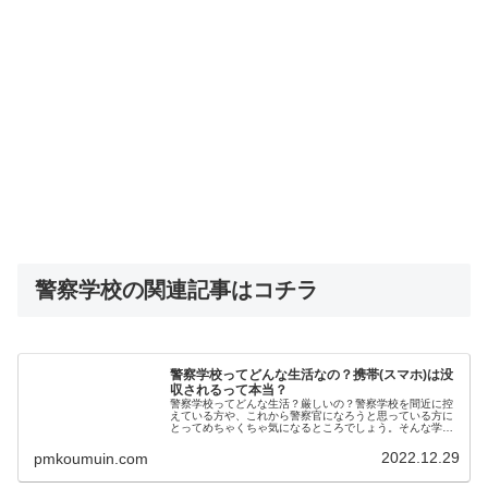
警察学校の関連記事はコチラ
警察学校ってどんな生活なの？携帯(スマホ)は没
収されるって本当？
警察学校ってどんな生活？厳しいの？警察学校を間近に控
えている方や、これから警察官になろうと思っている方に
とってめちゃくちゃ気になるところでしょう。そんな学生
達の不安を払しょくするために、警察庁や各県警の採用HP
にも「警察学校に関するFAQ」...
2022.12.29
pmkoumuin.com