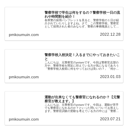
警察学校で学生は何をするの？警察学校一日の流
れや時間割を紹介！
各県警の採用パンフレットを見ると、警察学校の１日が紹
介されていたりしますよね。さて、この警察学校。警察官
として採用された者のみならず、警察の事務職員として採
用された者も入校することになります。（１か月くらいだ
けですけどね。）実際に１日の流れ...
2022.12.28
pmkoumuin.com
警察学校入校決定！入るまでにやっておきたいこ
と
こんにちは、元警察官のyotaroです。今回は警察官志望の
方や、警察学校を間近に控えている方が気になるであろう
「警察学校入校前に何をやっておけば良いの？」「何か準
備しておくべきことは？」といった話題についてお話しま
す。警察学校に入校する前の...
2023.01.03
pmkoumuin.com
運動が出来なくても警察官になれるのか？【元警
察官が教えます。】
こんにちは、元警察官のyotaroです。今回は、運動が苦手
でも警察官になれるのか？といった問いについてお答えし
ます。警察官試験の受験を考えている方の中には「警察の
仕事に興味はある！だけど、運動が苦手だからな・・・」
「警察学校で脱落しちゃいそ...
2023.07.21
pmkoumuin.com