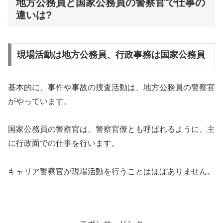
地方公務員と国家公務員の警察官で仕事の
違いは?
現場活動は地方公務員、行政事務は国家公務員
基本的に、事件や事故の捜査活動は、地方公務員の警察官
がやっています。
国家公務員の警察官は、警察官僚とも呼ばれるように、主
に行政面での仕事を行います。
キャリア警察官が現場活動を行うことはほぼありません。