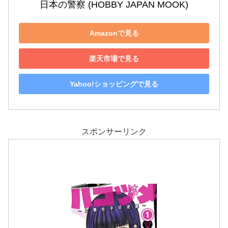
日本の警察 (HOBBY JAPAN MOOK)
Amazonで見る
楽天市場で見る
Yahoo!ショッピングで見る
スポンサーリンク