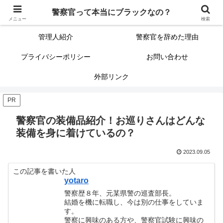
警察官って本当にブラックなの？
警察官って本当にブラックなの？
サイトマップ（記事一覧）
メニュー
検索
管理人紹介
警察官を辞めた理由
プライバシーポリシー
お問い合わせ
外部リンク
PR
警察官の装備品紹介！お巡りさんはどんな
装備を身に着けているの？
2023.09.05
この記事を書いた人
yotaro
警察歴８年、元某県警の巡査部長。
結婚を機に転職し、今は別の仕事をしていま
す。
警察に興味のある方や、警察官試験に興味の