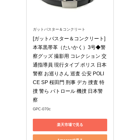
ガットバスター＆コンクリート
[ガットバスター＆コンクリート] 
本革黒帯革（たいかく）3号◆警
察グッズ 撮影用 コレクション 交
通指導員 現行タイプ ポリス 日本
警察 お巡りさん 巡査 公安 POLI
CE SP 桜田門 刑事 デカ 捜査 特
捜 警ら パトロール 機捜 日本警
察
GPC-070c
楽天市場で見る