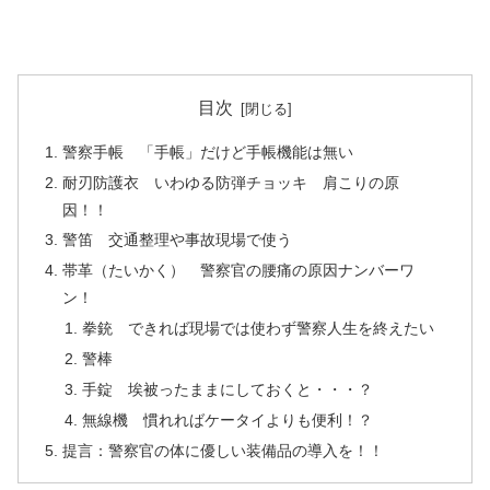
目次
警察手帳 「手帳」だけど手帳機能は無い
耐刃防護衣 いわゆる防弾チョッキ 肩こりの原
因！！
警笛 交通整理や事故現場で使う
帯革（たいかく） 警察官の腰痛の原因ナンバーワ
ン！
拳銃 できれば現場では使わず警察人生を終えたい
警棒
手錠 埃被ったままにしておくと・・・？
無線機 慣れればケータイよりも便利！？
提言：警察官の体に優しい装備品の導入を！！