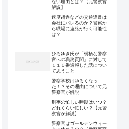
ない理由とは？【元警察官
解説】
速度超過などの交通違反は
会社にバレるのか？警察か
ら職場に連絡が行く可能性
は？
ひろゆき氏が「横柄な警察
官への職務質問」に対して
１１０番通報した話につい
て思うこと
警察学校はゆるくなっ
た！？その理由について元
警察官が解説
刑事の忙しい時期はいつ？
どれくらい忙しい？【元警
察官が解説】
警察官はゴールデンウィー