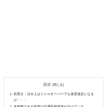
目次
前置き：法令上は１ｋｍオーバーでも速度違反になる
が・・・
各県警である程度の交通取締基準を設けている