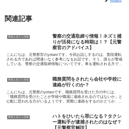
yotaro
関連記事
警察の交通取締り情報！ネズミ捕
警察お役立ち情報
りが活発になる時期は！？【元警
察官のアドバイス】
こんにちは、元警察官のyotaroです。今回お話しするのは、普段運転
される方であれば間違いなく参考になるお話です。そう、誰もが警戒
している、警察の交通取締情報についてです。車を運転される方であ
れば誰しもが、「あそこではよく警察官がよく交通取...
職務質問をされたら会社や学校に
警察お役立ち情報
連絡が行くのか？
こんにちは、元警察のyotaroです。職務質問を受けた方の中には、
「職務質問を受けたことが学校や職場に連絡されるのではないか」と
心配に思われる方がいるようです。実際に連絡をするのかどうか、経
験を基にお話します。職務質問をしたことを職場や学...
ハトをひいたら罪になる？タクシ
警察お役立ち情報
ー運転手が逮捕されたのはなぜ？
【元警察官解説】