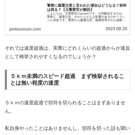
警察に厳重注意と言われた場合はどうなる？前科
は残る？【元警察官が解説】
こんにちは、元警察官のyotaroです。今回解説するのは、
警察に「厳重注意」されたらどんな影響があるのか？とい
った内容です。警察から厳重注意、厳重指導された経験が
ある方の中には「その場限りで終わってしまったけど、自
分の前歴とか大丈夫なのかな...
2023.08.20
pmkoumuin.com
それでは速度超過は、実際にどれくらいの超過からが違反
として検挙されやすくなるのでしょうか？
５ｋｍ未満のスピード超過 まず検挙されるこ
とは無い程度の速度
５ｋｍの速度超過で切符を切られることはまずありませ
ん。
私自身やったことはありませんし、切符を切った話も聞い