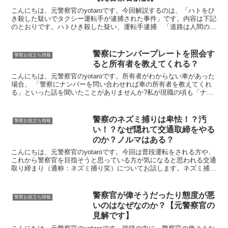
こんにちは、元警察官のyotaroです。今回解説するのは、「ハトをひ
き殺した疑いでタクシー運転手が逮捕された事件」です。内容は下記
のとおりです。ハトひき殺した疑い、運転手逮捕 「道路は人間のも
の」と供述2023/12/05 東京都新宿区の路...
警察にナンバープレートを照会す
警察お役立ち情報
ると所有者を教えてくれる？
こんにちは、元警察官のyotaroです。所有者がわからない車があった
場合、 「警察にナンバーを問い合わせれば車の所有者を教えてくれ
る」といった話を聞いたことがありませんか?私が現職の頃も「ナン
バーを教えるから車の所有者教えてくれ」といった相...
警察のネズミ捕りは卑怯！？汚
警察お役立ち情報
い！？なぜ隠れて交通取締をやる
のか？ノルマはある？
こんにちは、元警察官のyotaroです。今回は普段運転をされる方や、
これから警察官を目指そうと思っている方が気になると思われる交通
取り締まり（通称：ネズミ捕り笑）についてお話します。ネズミ捕
り、「警察の嫌いなところと言えばコレ！」ってくらい...
警察官が偉そうだったり態度が悪
警察お役立ち情報
いのはなぜなのか？【元警察官の
見解です】