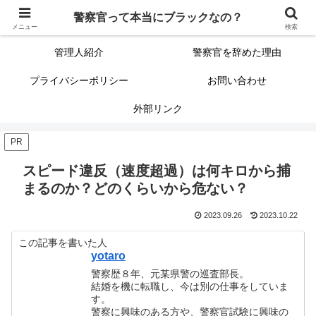
警察官って本当にブラックなの？
警察官って本当にブラックなの？
サイトマップ（記事一覧）
メニュー
検索
管理人紹介
警察官を辞めた理由
プライバシーポリシー
お問い合わせ
外部リンク
PR
スピード違反（速度超過）は何キロから捕
まるのか？どのくらいから危ない？
2023.09.26
2023.10.22
この記事を書いた人
yotaro
警察歴８年、元某県警の巡査部長。
結婚を機に転職し、今は別の仕事をしていま
す。
警察に興味のある方や、警察官試験に興味の