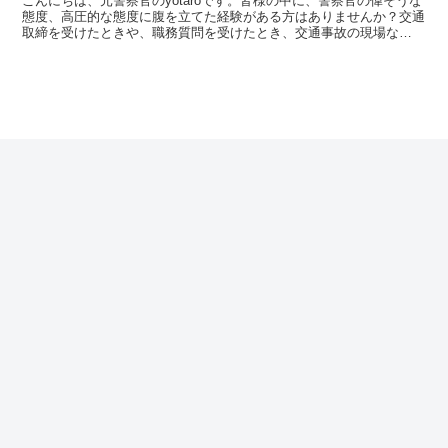
こんにちは、元警察官のyotaroです。皆様の中に、警察官の偉そうな
態度、高圧的な態度に腹を立てた経験がある方はありませんか？交通
取締を受けたときや、職務質問を受けたとき、交通事故の現場な
ど・・・対応した警察官の態度や口調に「何だあの態度！...