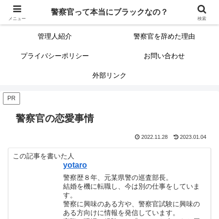
警察官って本当にブラックなの？
警察官って本当にブラックなの？
サイトマップ（記事一覧）
メニュー
検索
管理人紹介
警察官を辞めた理由
プライバシーポリシー
お問い合わせ
外部リンク
PR
警察官の恋愛事情
2022.11.28
2023.01.04
この記事を書いた人
yotaro
警察歴８年、元某県警の巡査部長。
結婚を機に転職し、今は別の仕事をしていま
す。
警察に興味のある方や、警察官試験に興味の
ある方向けに情報を発信しています。