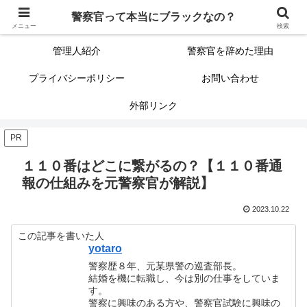
警察官って本当にブラックなの？
警察官って本当にブラックなの？
サイトマップ（記事一覧）
メニュー
検索
管理人紹介
警察官を辞めた理由
プライバシーポリシー
お問い合わせ
外部リンク
PR
１１０番はどこに繋がるの？【１１０番通
報の仕組みを元警察官が解説】
2023.10.22
この記事を書いた人
yotaro
警察歴８年、元某県警の巡査部長。
結婚を機に転職し、今は別の仕事をしていま
す。
警察に興味のある方や、警察官試験に興味の