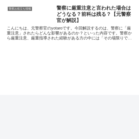
警察に厳重注意と言われた場合は
警察お役立ち情報
どうなる？前科は残る？【元警察
官が解説】
こんにちは、元警察官のyotaroです。今回解説するのは、警察に「厳
重注意」されたらどんな影響があるのか？といった内容です。警察か
ら厳重注意、厳重指導された経験がある方の中には「その場限りで終
わってしまったけど、自分の前歴とか大丈夫なのかな...