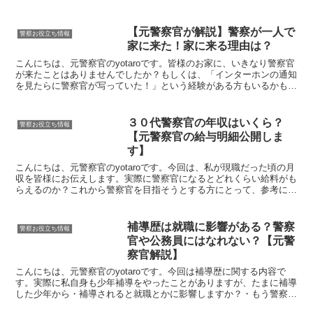
の」と供述2023/12/05 東京都新宿区の路...
【元警察官が解説】警察が一人で
警察お役立ち情報
家に来た！家に来る理由は？
こんにちは、元警察官のyotaroです。皆様のお家に、いきなり警察官
が来たことはありませんでしたか？もしくは、「インターホンの通知
を見たらに警察官が写っていた！」という経験がある方もいるかもし
れません。いきなり警察官が家に来たら、何も身に覚...
３０代警察官の年収はいくら？
警察お役立ち情報
【元警察官の給与明細公開しま
す】
こんにちは、元警察官のyotaroです。今回は、私が現職だった頃の月
収を皆様にお伝えします。実際に警察官になるとどれくらい給料がも
らえるのか？これから警察官を目指そうとする方にとって、参考にな
ると思います。これが警察官の給料明細だ！ ３０歳...
補導歴は就職に影響がある？警察
警察お役立ち情報
官や公務員にはなれない？【元警
察官解説】
こんにちは、元警察官のyotaroです。今回は補導歴に関する内容で
す。実際に私自身も少年補導をやったことがありますが、たまに補導
した少年から・補導されると就職とかに影響しますか？・もう警察官
とかにはなれないんですか？などなど、疑問を聞かれる...