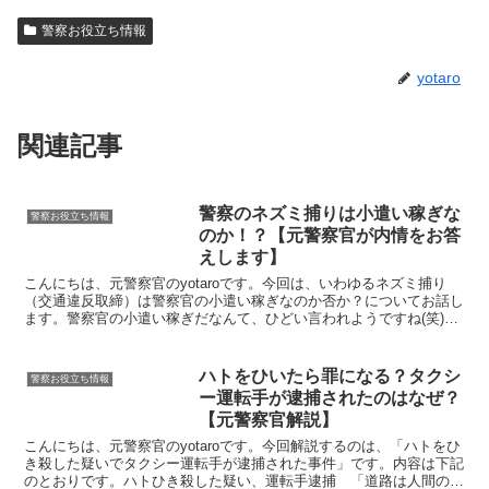
警察お役立ち情報
yotaro
関連記事
警察のネズミ捕りは小遣い稼ぎな
警察お役立ち情報
のか！？【元警察官が内情をお答
えします】
こんにちは、元警察官のyotaroです。今回は、いわゆるネズミ捕り
（交通違反取締）は警察官の小遣い稼ぎなのか否か？についてお話し
ます。警察官の小遣い稼ぎだなんて、ひどい言われようですね(笑)ボ
ーナスの時期はネズミ捕りが増えるだとか、苦笑して...
ハトをひいたら罪になる？タクシ
警察お役立ち情報
ー運転手が逮捕されたのはなぜ？
【元警察官解説】
こんにちは、元警察官のyotaroです。今回解説するのは、「ハトをひ
き殺した疑いでタクシー運転手が逮捕された事件」です。内容は下記
のとおりです。ハトひき殺した疑い、運転手逮捕 「道路は人間のも