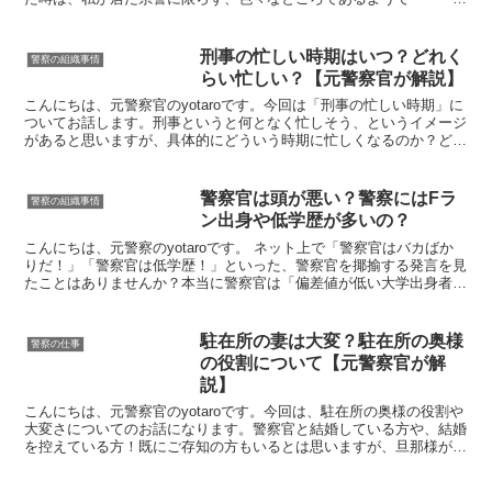
警察官への就職を希望する方で、将来マイホームを持...
刑事の忙しい時期はいつ？どれく
警察の組織事情
らい忙しい？【元警察官が解説】
こんにちは、元警察官のyotaroです。今回は「刑事の忙しい時期」に
ついてお話します。刑事というと何となく忙しそう、というイメージ
があると思いますが、具体的にどういう時期に忙しくなるのか？どれ
くらい忙しいのか？私の経験や見てきたことを元にお...
警察官は頭が悪い？警察にはFラ
警察の組織事情
ン出身や低学歴が多いの？
こんにちは、元警察のyotaroです。 ネット上で「警察官はバカばか
りだ！」「警察官は低学歴！」といった、警察官を揶揄する発言を見
たことはありませんか？本当に警察官は「偏差値が低い大学出身者ば
かりなのか？」「頭が悪いのか？」内情をお話ししま...
駐在所の妻は大変？駐在所の奥様
警察の仕事
の役割について【元警察官が解
説】
こんにちは、元警察官のyotaroです。今回は、駐在所の奥様の役割や
大変さについてのお話になります。警察官と結婚している方や、結婚
を控えている方！既にご存知の方もいるとは思いますが、旦那様が駐
在所勤務になると、基本的に家族でそこに引っ越すこ...