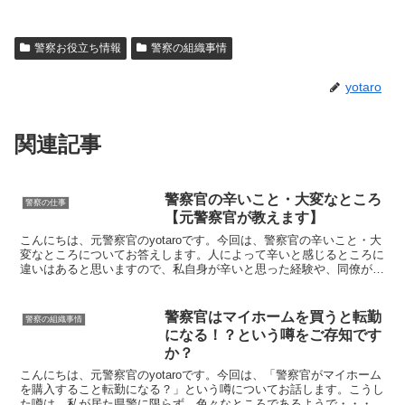
警察お役立ち情報
警察の組織事情
yotaro
関連記事
警察官の辛いこと・大変なところ
警察の仕事
【元警察官が教えます】
こんにちは、元警察官のyotaroです。今回は、警察官の辛いこと・大
変なところについてお答えします。人によって辛いと感じるところに
違いはあると思いますので、私自身が辛いと思った経験や、同僚が大
変だと話していたことを幅広くお伝えします。警察官...
警察官はマイホームを買うと転勤
警察の組織事情
になる！？という噂をご存知です
か？
こんにちは、元警察官のyotaroです。今回は、「警察官がマイホーム
を購入すること転勤になる？」という噂についてお話します。こうし
た噂は、私が居た県警に限らず、色々なところであるようで・・・。