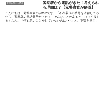
警察署から電話がきた！考えられ
警察お役立ち情報
る理由は？【元警察官が解説】
こんにちは、元警察官のyotaroです。「不在着信の番号を確認してみ
たら、警察署の電話番号だった！」そんなことがあると、びっくりし
ますよね。「何も悪いことをしていないのに･･･」と、不安を覚える
方も多いと思います。警察署から電話がかかってく...