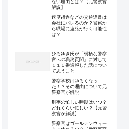
ない理由とは？【元警察官
解説】
速度超過などの交通違反は
会社にバレるのか？警察か
ら職場に連絡が行く可能性
は？
ひろゆき氏が「横柄な警察
官への職務質問」に対して
１１０番通報した話につい
て思うこと
警察学校はゆるくなっ
た！？その理由について元
警察官が解説
刑事の忙しい時期はいつ？
どれくらい忙しい？【元警
察官が解説】
警察官はゴールデンウィー