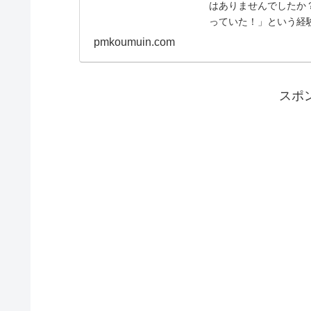
はありませんでしたか
っていた！」という経
来たら、何も身に覚...
pmkoumuin.com
スポ