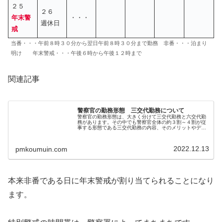
２５
２６
年末警
・・・
週休日
戒
当番・・・午前８時３０分から翌日午前８時３０分まで勤務 非番・・・泊まり
明け 年末警戒・・・午後６時から午後１２時まで
関連記事
警察官の勤務形態 三交代勤務について
警察官の勤務形態は、大きく分けて三交代勤務と六交代勤
務があります。その中でも警察官全体の約３割～４割が従
事する形態である三交代勤務の内容、そのメリットやデメ
リットについて、yotaroの実体験を踏まえてお伝えしま
す。三交代勤務ってどんな勤務...
2022.12.13
pmkoumuin.com
本来非番である日に年末警戒が割り当てられることになり
ます。