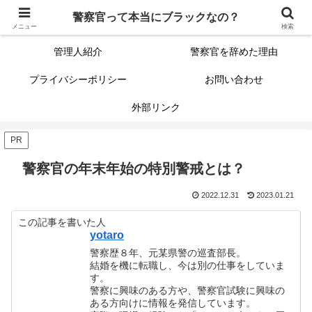
警察官って本当にブラックなの？
警察官って本当にブラックなの？
サイトマップ（記事一覧）
メニュー
検索
管理人紹介
警察官を辞めた理由
プライバシーポリシー
お問い合わせ
外部リンク
PR
警察官の年末年始の特別警戒とは？
2022.12.31
2023.01.21
この記事を書いた人
yotaro
警察歴８年、元某県警の巡査部長。
結婚を機に転職し、今は別の仕事をしていま
す。
警察に興味のある方や、警察官試験に興味の
ある方向けに情報を発信しています。