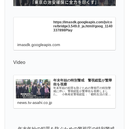
https://imasdk.googleapis.com/js/co
re/bridge3.549.0_ja.html#goog_1140
337898Play
imasdk.googleapis.com
Video
年末年始の特別警戒 警視総監が繁華
街を視察
年末年始の犯罪を防ぐための警視庁の特別警
戒に伴い、警視総監が繁華街を視察しまし
た。 小島裕史警視総監：「都民生活の安全
と平穏の確保に万全を期すため、職務に邁進
（まいしん）されることを切に希望して訓示
news.tv-asahi.co.jp
と致します」 小島裕史警視総監は16日午
後...
年末年始の犯罪を防ぐための警視庁の特別警戒