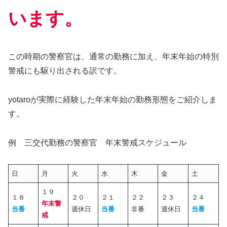
います。
この時期の警察官は、通常の勤務に加え、年末年始の特別
警戒にも駆り出される訳です。
yotaroが実際に経験した年末年始の勤務形態をご紹介しま
す。
例 三交代勤務の警察官 年末警戒スケジュール
日
月
火
水
木
金
土
１９
１８
２０
２１
２２
２３
２４
年末警
当番
週休日
当番
非番
週休日
当番
戒