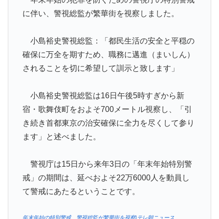
に伴い、警視総監が繁華街を視察しました。
小島裕史警視総監：「都民生活の安全と平穏の
確保に万全を期すため、職務に邁進（まいしん）
されることを切に希望して訓示と致します」
小島裕史警視総監は16日午後5時すぎから新
宿・歌舞伎町をおよそ700メートル視察し、「引
き続き首都東京の治安確保に全力を尽くして参り
ます」と述べました。
警視庁は15日から来年3日の「年末年始特別警
戒」の期間は、延べおよそ22万6000人を動員し
て警戒にあたるということです。
年末年始の特別警戒 警視総監が繁華街を視察|テレ朝ニュース