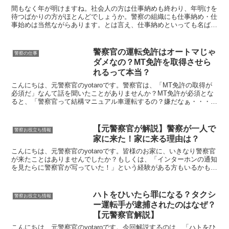
間もなく年が明けますね。社会人の方は仕事納めも終わり、年明けを
待つばかりの方がほとんどでしょうか。警察の組織にも仕事納め・仕
事始めは当然ながらあります。とは言え、仕事納めといっても名ばか
りで、仕事始めまで休めることはまずありません。警察官は...
警察官の運転免許はオートマじゃ
警察の仕事
ダメなの？MT免許を取得させら
れるって本当？
こんにちは、元警察官のyotaroです。警察官は、「MT免許の取得が
必須だ」なんて話を聞いたことがありませんか？MT免許が必須とな
ると、「警察官って結構マニュアル車運転するの？嫌だなぁ・・・」
と思う方もいますよね。実際に、MT免許を取得さ...
【元警察官が解説】警察が一人で
警察お役立ち情報
家に来た！家に来る理由は？
こんにちは、元警察官のyotaroです。皆様のお家に、いきなり警察官
が来たことはありませんでしたか？もしくは、「インターホンの通知
を見たらに警察官が写っていた！」という経験がある方もいるかもし
れません。いきなり警察官が家に来たら、何も身に覚...
ハトをひいたら罪になる？タクシ
警察お役立ち情報
ー運転手が逮捕されたのはなぜ？
【元警察官解説】
こんにちは、元警察官のyotaroです。今回解説するのは、「ハトをひ