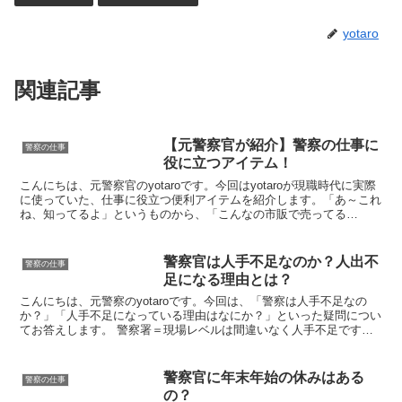
yotaro
関連記事
【元警察官が紹介】警察の仕事に
警察の仕事
役に立つアイテム！
こんにちは、元警察官のyotaroです。今回はyotaroが現職時代に実際
に使っていた、仕事に役立つ便利アイテムを紹介します。「あ～これ
ね、知ってるよ」というものから、「こんなの市販で売ってる
の！？」ってものまで。これから警察官になる予定の...
警察官は人手不足なのか？人出不
警察の仕事
足になる理由とは？
こんにちは、元警察のyotaroです。今回は、「警察は人手不足なの
か？」「人手不足になっている理由はなにか？」といった疑問につい
てお答えします。 警察署＝現場レベルは間違いなく人手不足ですあ
くまで私の主観ですが、現場レベルでは間違いなく人手...
警察官に年末年始の休みはある
警察の仕事
の？