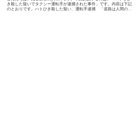
き殺した疑いでタクシー運転手が逮捕された事件」です。内容は下記
のとおりです。ハトひき殺した疑い、運転手逮捕 「道路は人間のも
の」と供述2023/12/05 東京都新宿区の路...