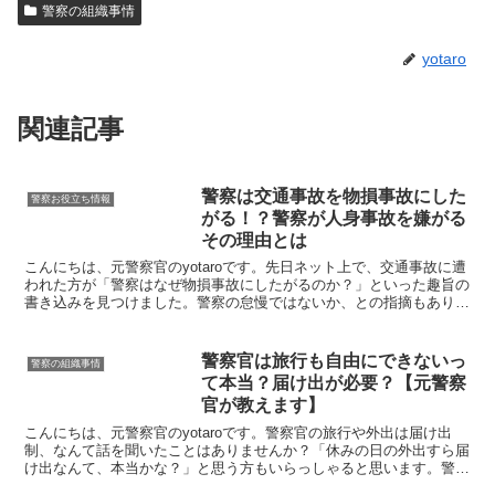
警察の組織事情
yotaro
関連記事
警察は交通事故を物損事故にした
警察お役立ち情報
がる！？警察が人身事故を嫌がる
その理由とは
こんにちは、元警察官のyotaroです。先日ネット上で、交通事故に遭
われた方が「警察はなぜ物損事故にしたがるのか？」といった趣旨の
書き込みを見つけました。警察の怠慢ではないか、との指摘もありま
す。事故当時者の方に不信感を抱かせてしまう時点で...
警察官は旅行も自由にできないっ
警察の組織事情
て本当？届け出が必要？【元警察
官が教えます】
こんにちは、元警察官のyotaroです。警察官の旅行や外出は届け出
制、なんて話を聞いたことはありませんか？「休みの日の外出すら届
け出なんて、本当かな？」と思う方もいらっしゃると思います。警察
官の外出や旅行には届け出が必要です噂の通り、警察官...