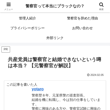
警察官って本当にブラックなの？
警察官って本当にブラックなの？
サイトマップ（記事一覧）
メニュー
検索
管理人紹介
警察官を辞めた理由
プライバシーポリシー
お問い合わせ
外部リンク
PR
共産党員は警察官と結婚できないという噂
は本当？ 【元警察官が解説】
2024.02.05
この記事を書いた人
yotaro
警察歴８年、元某県警の巡査部長。
結婚を機に転職し、今は別の仕事をしていま
す。
警察に興味のある方や、警察官試験に興味の