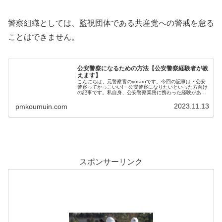
警察組織としては、監視団体である共産党への警戒を怠る
ことはできません。
公安警察になるための方法【公安警察経験者が教
えます】
こんにちは、元警察官のyotaroです。今回の記事は・公安
警察ってかっこいい!・公安警察になりたいといった方向け
の記事です。私自身、公安警察業務に携わった経験がある
ので、参考にしてくださいね。 前置き: そもそも公安警察
って?公安警察、と一...
2023.11.13
pmkoumuin.com
スポンサーリンク