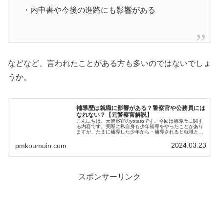
・内申書や今後の進路にも影響がある
などなど、言われたことがある方も多いのではないでしょ
うか。
補導歴は就職に影響がある？警察官や公務員には
なれない？【元警察官解説】
こんにちは、元警察官のyotaroです。今回は補導歴に関す
る内容です。実際に私自身も少年補導をやったことがあり
ますが、たまに補導した少年から・補導されると就職とか
に影響しますか？・もう警察官とかにはなれないんです
か？などなど、疑問を聞かれる...
2024.03.23
pmkoumuin.com
スポンサーリンク