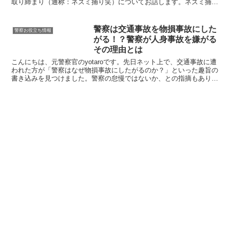
取り締まり（通称：ネズミ捕り笑）についてお話します。ネズミ捕
り、「警察の嫌いなところと言えばコレ！」ってくらい...
警察は交通事故を物損事故にした
警察お役立ち情報
がる！？警察が人身事故を嫌がる
その理由とは
こんにちは、元警察官のyotaroです。先日ネット上で、交通事故に遭
われた方が「警察はなぜ物損事故にしたがるのか？」といった趣旨の
書き込みを見つけました。警察の怠慢ではないか、との指摘もありま
す。事故当時者の方に不信感を抱かせてしまう時点で...