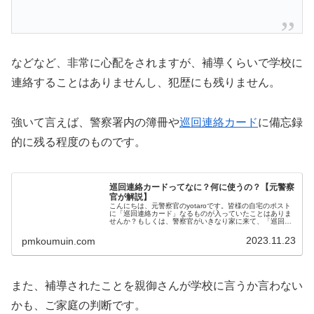
などなど、非常に心配をされますが、補導くらいで学校に
連絡することはありませんし、犯歴にも残りません。
強いて言えば、警察署内の簿冊や
巡回連絡カード
に備忘録
的に残る程度のものです。
巡回連絡カードってなに？何に使うの？【元警察
官が解説】
こんにちは、元警察官のyotaroです。皆様の自宅のポスト
に「巡回連絡カード」なるものが入っていたことはありま
せんか？もしくは、警察官がいきなり家に来て、「巡回連
絡カード」への記載を求められたことはありませんか？巡
回連絡カードには、・自分や...
2023.11.23
pmkoumuin.com
また、補導されたことを親御さんが学校に言うか言わない
かも、ご家庭の判断です。