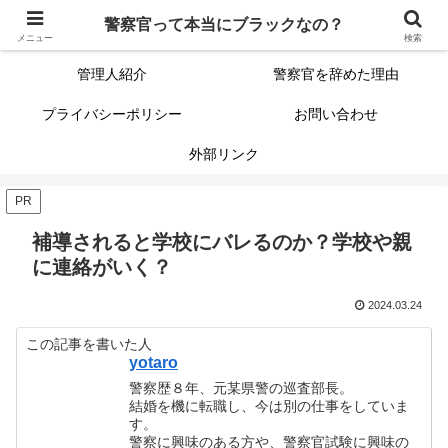
警察官って本当にブラックなの？
警察官って本当にブラックなの？
サイトマップ（記事一覧）
メニュー
検索
管理人紹介
警察官を辞めた理由
プライバシーポリシー
お問い合わせ
外部リンク
PR
補導されると学校にバレるのか？学校や親
に連絡がいく？
2024.03.24
この記事を書いた人
yotaro
警察歴８年、元某県警の巡査部長。
結婚を機に転職し、今は別の仕事をしていま
す。
警察に興味のある方や、警察官試験に興味の