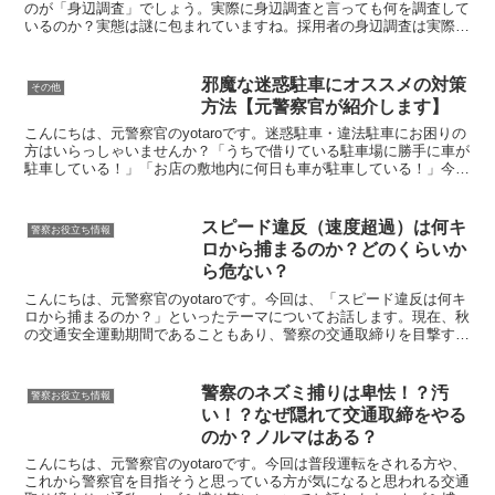
のが「身辺調査」でしょう。実際に身辺調査と言っても何を調査して
いるのか？実態は謎に包まれていますね。採用者の身辺調査は実際に
行われている結論から言うと、実査に身辺調査はやっていま...
邪魔な迷惑駐車にオススメの対策
その他
方法【元警察官が紹介します】
こんにちは、元警察官のyotaroです。迷惑駐車・違法駐車にお困りの
方はいらっしゃいませんか？「うちで借りている駐車場に勝手に車が
駐車している！」「お店の敷地内に何日も車が駐車している！」今回
の記事では、こうした迷惑駐車に関するトラブルでお...
スピード違反（速度超過）は何キ
警察お役立ち情報
ロから捕まるのか？どのくらいか
ら危ない？
こんにちは、元警察官のyotaroです。今回は、「スピード違反は何キ
ロから捕まるのか？」といったテーマについてお話します。現在、秋
の交通安全運動期間であることもあり、警察の交通取締りを目撃する
方も多いのではないでしょうか。この交通安全運動期...
警察のネズミ捕りは卑怯！？汚
警察お役立ち情報
い！？なぜ隠れて交通取締をやる
のか？ノルマはある？
こんにちは、元警察官のyotaroです。今回は普段運転をされる方や、
これから警察官を目指そうと思っている方が気になると思われる交通