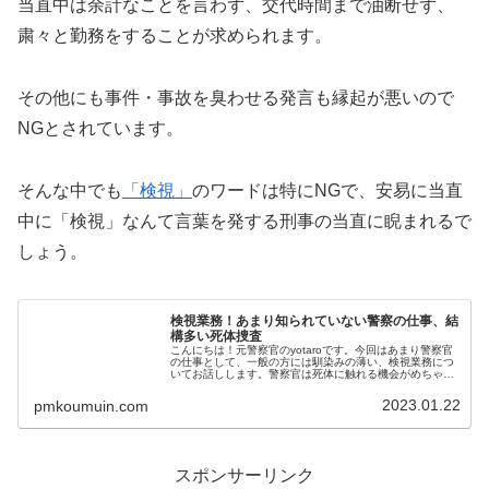
当直中は余計なことを言わず、交代時間まで油断せず、
粛々と勤務をすることが求められます。
その他にも事件・事故を臭わせる発言も縁起が悪いので
NGとされています。
そんな中でも
「検視」
のワードは特にNGで、安易に当直
中に「検視」なんて言葉を発する刑事の当直に睨まれるで
しょう。
検視業務！あまり知られていない警察の仕事、結
構多い死体捜査
こんにちは！元警察官のyotaroです。今回はあまり警察官
の仕事として、一般の方には馴染みの薄い、検視業務につ
いてお話しします。警察官は死体に触れる機会がめちゃく
ちゃ多い！検視って何？って思われる方もいらっしゃると
思います。ざっくり言えば、...
2023.01.22
pmkoumuin.com
スポンサーリンク