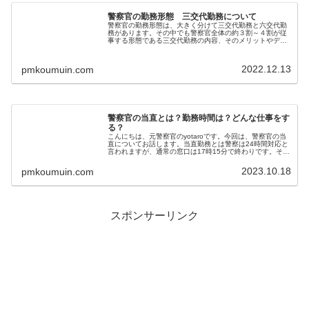
警察官の勤務形態 三交代勤務について
警察官の勤務形態は、大きく分けて三交代勤務と六交代勤
務があります。その中でも警察官全体の約３割～４割が従
事する形態である三交代勤務の内容、そのメリットやデメ
リットについて、yotaroの実体験を踏まえてお伝えしま
す。三交代勤務ってどんな勤務...
2022.12.13
pmkoumuin.com
警察官の当直とは？勤務時間は？どんな仕事をす
る？
こんにちは、元警察官のyotaroです。今回は、警察官の当
直についてお話します。当直勤務とは警察は24時間対応と
言われますが、通常の窓口は17時15分で終わりです。それ
以降は、最低限の人員が「当直員」として警察署に泊まっ
ています。平日であれ...
2023.10.18
pmkoumuin.com
スポンサーリンク