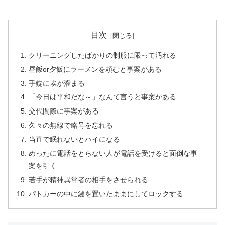
目次
クリーニングしたばかりの制服に限って汚れる
昼飯or夕飯にラーメンを頼むと事案がある
手錠に埃が溜まる
「今日は平和だな～」なんて言うと事案がある
交代間際に事案がある
久々の無線で略号を忘れる
当直で眠れないとハイになる
めったに電話をとらない人が電話を受けると面倒な事
案を引く
若手が精神異常者の相手をさせられる
パトカーの中に鍵を置いたままにしてロックする