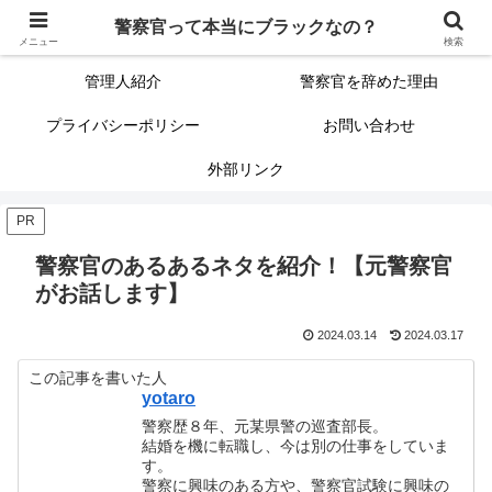
警察官って本当にブラックなの？
警察官って本当にブラックなの？
サイトマップ（記事一覧）
メニュー
検索
管理人紹介
警察官を辞めた理由
プライバシーポリシー
お問い合わせ
外部リンク
PR
警察官のあるあるネタを紹介！【元警察官
がお話します】
2024.03.14
2024.03.17
この記事を書いた人
yotaro
警察歴８年、元某県警の巡査部長。
結婚を機に転職し、今は別の仕事をしていま
す。
警察に興味のある方や、警察官試験に興味の