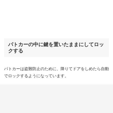
パトカーの中に鍵を置いたままにしてロッ
クする
パトカーは盗難防止のために、降りてドアをしめたら自動
でロックするようになっています。
通常警察官は、パトカーの鍵を複数個ペアで持ち歩きます
が、うっかりさんだと車の中に鍵を全部置いてしまうこと
があります。